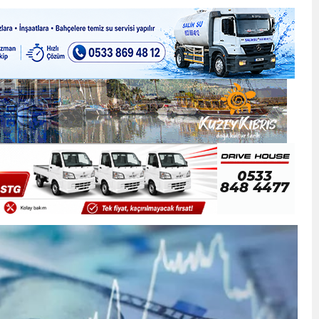
ner gemisini hedef aldı
LIĞI ÖNGÖRÜMÜZ YÜZDE 7.5 İLE 8.5 ARASINDA
 sergi açılışında fenalaşarak hastaneye kaldırıldı