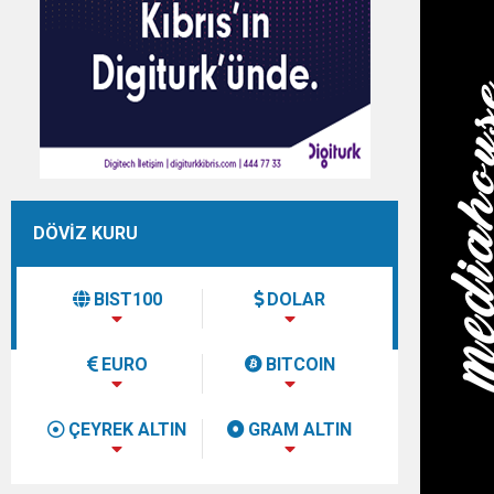
DÖVİZ KURU
BIST100
DOLAR
EURO
BITCOIN
ÇEYREK ALTIN
GRAM ALTIN