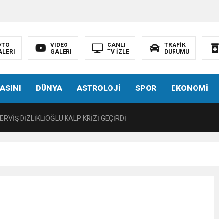
LIĞI ÖNGÖRÜMÜZ YÜZDE 7.5 İLE 8.5 ARASINDA
 sergi açılışında fenalaşarak hastaneye kaldırıldı
OTO
VIDEO
CANLI
TRAFİK
ALERI
GALERI
TV İZLE
DURUMU
 YÖNELİK HAMİTKÖY BARAJINDA TEC*V*Z İDDİASI
ASINI
DÜNYA
ASTROLOJİ
SPOR
EKONOMİ
TANEYE KALDIRILDI!
RVİŞ DİZLİKLİOĞLU KALP KRİZİ GEÇİRDİ
CÜ KARARNAME İLE KALMAYACAK MECLİSTEN GEÇECEK
T 15.30’DA AÇIKLAYACAĞIZ”
 EDEN BİR KARARNAME”