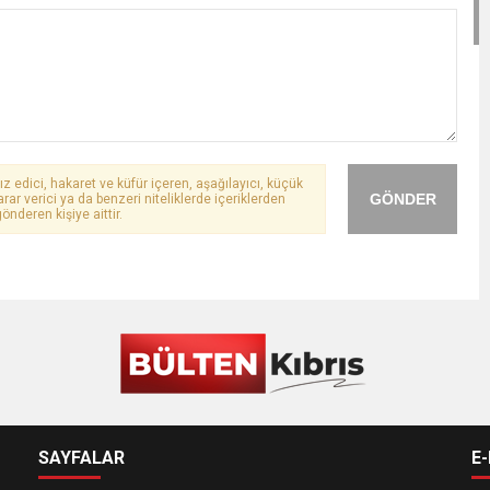
ız edici, hakaret ve küfür içeren, aşağılayıcı, küçük
GÖNDER
arar verici ya da benzeri niteliklerde içeriklerden
önderen kişiye aittir.
SAYFALAR
E