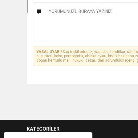
YASAL UYARI!
Suç teşkil edecek, yasadışı, tehditkar, rahats
düşürücü, kaba, pornografik, ahlaka aykırı, kişilik haklarına z
doğan her türlü mali, hukuki, cezai, idari sorumluluk içeriği g
KATEGORİLER