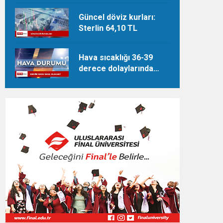
Güncel döviz kurları:
Sterlin 64,10 TL
Hava sıcaklığı 36-39
derece dolaylarında
seyredecek