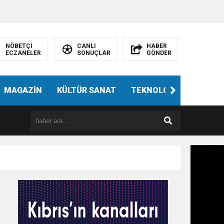
NÖBETÇİ
CANLI
HABER
ECZANELER
SONUÇLAR
GÖNDER
MAGAZİN
KÜLTÜR SANAT
TEKNOLOJİ
GÜNÜN 