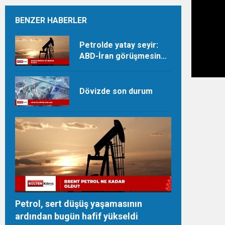
BENZER HABERLER
Petrolde yatay seyir:
ABD-İran görüşmesine
dair beklentiler takip
ediliyor
Dövizde son durum
Petrol, sert düşüş yaşamasının
ardından bugün hafif yükseldi