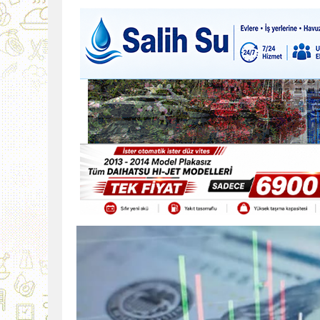
9:30
SON DAKİKA
13:49
İran, Hürmüz’de kontey
13:42
BEROVA: HAYAT PAHALI
20:30
Cumhurbaşkanı Erhürman