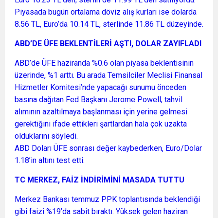
Piyasada bugün ortalama döviz alış kurları ise dolarda
8.56 TL, Euro’da 10.14 TL, sterlinde 11.86 TL düzeyinde.
ABD’DE ÜFE BEKLENTİLERİ AŞTI, DOLAR ZAYIFLADI
ABD’de ÜFE haziranda %0.6 olan piyasa beklentisinin
üzerinde, %1 arttı. Bu arada Temsilciler Meclisi Finansal
Hizmetler Komitesi’nde yapacağı sunumu önceden
basına dağıtan Fed Başkanı Jerome Powell, tahvil
alımının azaltılmaya başlanması için yerine gelmesi
gerektiğini ifade ettikleri şartlardan hala çok uzakta
olduklarını söyledi.
ABD Doları ÜFE sonrası değer kaybederken, Euro/Dolar
1.18’in altını test etti.
TC MERKEZ, FAİZ İNDİRİMİNİ MASADA TUTTU
Merkez Bankası temmuz PPK toplantısında beklendiği
gibi faizi %19’da sabit bıraktı. Yüksek gelen haziran