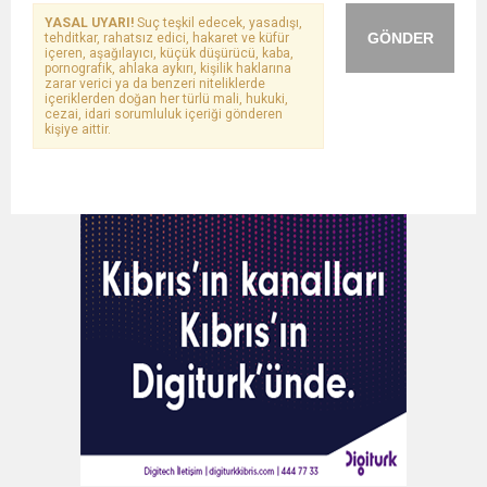
YASAL UYARI!
Suç teşkil edecek, yasadışı,
GÖNDER
tehditkar, rahatsız edici, hakaret ve küfür
içeren, aşağılayıcı, küçük düşürücü, kaba,
pornografik, ahlaka aykırı, kişilik haklarına
zarar verici ya da benzeri niteliklerde
içeriklerden doğan her türlü mali, hukuki,
cezai, idari sorumluluk içeriği gönderen
kişiye aittir.