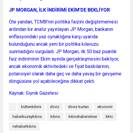
JP MORGAN, İLK İNDİRİMİ EKİM’DE BEKLİYOR
Öte yandan, TCMB’nin politika faizini değiştirmemesi
ardından bir analiz yayınlayan JP Morgan, bankanın
enflasyondaki yaz oynaklığına karşı uyarıda
bulunduğunu ancak yeni bir politika kılavuzu
sunmadığını vurguladı. JP Morgan, ilk 50 baz puanlık
faiz indiriminin Ekim ayında gerçekleşmesini bekliyor,
ancak ekonomik aktivitedeki ve fiyat baskılarının,
potansiyel olarak daha geç ve daha yavaş bir gevşeme
döngüsüne yol açabileceğine dikkat çekti.
Kaynak: Gıynık Gazetesi
bültenkibris
döviz
döviz kurları
ekonomi
haberkuzeykıbrıs
kıbrıs
kıbrıshabersitesi
kktc
nehaberkıbrıs