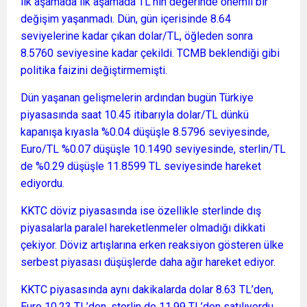
ilk aşamada ilk aşamada TL’nin değerinde önemli bir
değişim yaşanmadı. Dün, gün içerisinde 8.64
seviyelerine kadar çıkan dolar/TL, öğleden sonra
8.5760 seviyesine kadar çekildi. TCMB beklendiği gibi
politika faizini değiştirmemişti.
Dün yaşanan gelişmelerin ardından bugün Türkiye
piyasasında saat 10.45 itibarıyla dolar/TL dünkü
kapanışa kıyasla %0.04 düşüşle 8.5796 seviyesinde,
Euro/TL %0.07 düşüşle 10.1490 seviyesinde, sterlin/TL
de %0.29 düşüşle 11.8599 TL seviyesinde hareket
ediyordu.
KKTC döviz piyasasında ise özellikle sterlinde dış
piyasalarla paralel hareketlenmeler olmadığı dikkati
çekiyor. Döviz artışlarına erken reaksiyon gösteren ülke
serbest piyasası düşüşlerde daha ağır hareket ediyor.
KKTC piyasasında aynı dakikalarda dolar 8.63 TL’den,
Euro 10.23 TL’den, sterlin de 11.99 TL’den satılıyordu.