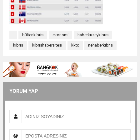
bültenkibris
ekonomi
haberkuzeykıbrıs
kıbrıs
kıbrıshabersitesi
kktc
nehaberkıbrıs
YORUM YAP