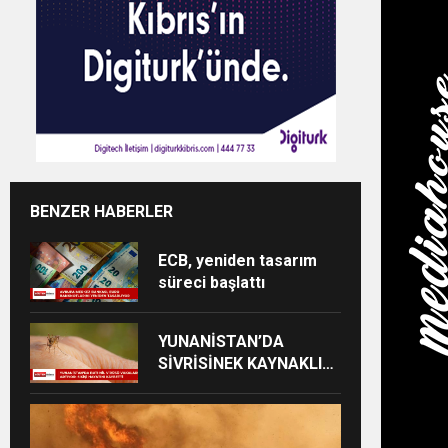
BENZER HABERLER
ECB, yeniden tasarım
süreci başlattı
YUNANİSTAN’DA
SİVRİSİNEK KAYNAKLI
VİRÜS VAKALARI
YÜKSELİYOR