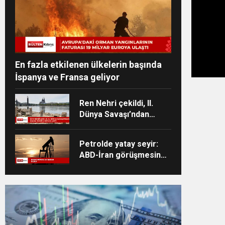
En fazla etkilenen ülkelerin başında
İspanya ve Fransa geliyor
Ren Nehri çekildi, II.
Dünya Savaşı’ndan
kalma bomba ortaya
çıktı
Petrolde yatay seyir:
ABD-İran görüşmesine
dair beklentiler takip
ediliyor