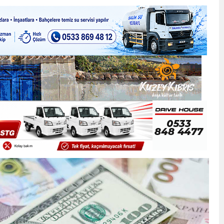
ner gemisini hedef aldı
LIĞI ÖNGÖRÜMÜZ YÜZDE 7.5 İLE 8.5 ARASINDA
 sergi açılışında fenalaşarak hastaneye kaldırıldı