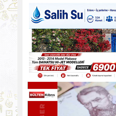
9:30
SON DAKİKA
13:49
İran, Hürmüz’de kontey
13:42
BEROVA: HAYAT PAHALI
20:30
Cumhurbaşkanı Erhürman