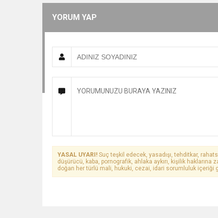
YORUM YAP
YASAL UYARI!
Suç teşkil edecek, yasadışı, tehditkar, rahats
düşürücü, kaba, pornografik, ahlaka aykırı, kişilik haklarına z
doğan her türlü mali, hukuki, cezai, idari sorumluluk içeriği g