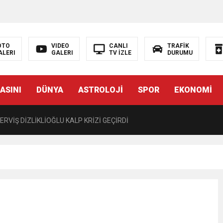
LIĞI ÖNGÖRÜMÜZ YÜZDE 7.5 İLE 8.5 ARASINDA
 sergi açılışında fenalaşarak hastaneye kaldırıldı
OTO
VIDEO
CANLI
TRAFİK
ALERI
GALERI
TV İZLE
DURUMU
 YÖNELİK HAMİTKÖY BARAJINDA TEC*V*Z İDDİASI
ASINI
DÜNYA
ASTROLOJİ
SPOR
EKONOMİ
TANEYE KALDIRILDI!
RVİŞ DİZLİKLİOĞLU KALP KRİZİ GEÇİRDİ
CÜ KARARNAME İLE KALMAYACAK MECLİSTEN GEÇECEK
T 15.30’DA AÇIKLAYACAĞIZ”
 EDEN BİR KARARNAME”