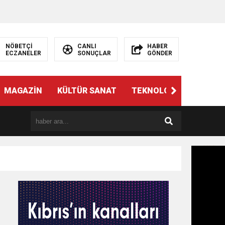
NÖBETÇİ
CANLI
HABER
ECZANELER
SONUÇLAR
GÖNDER
MAGAZİN
KÜLTÜR SANAT
TEKNOLOJİ
GÜNÜN 