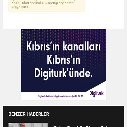
cezai, idari sorumluluk içeriği gönderen
kişiye aittir.
BENZER HABERLER