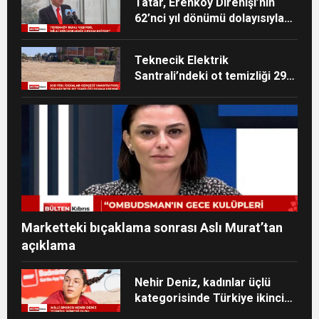
Tatar, Erenköy Direnişi’nin
62’nci yıl dönümü dolayısıyla
mesaj yayımladı
Teknecik Elektrik
Santrali’ndeki ot temizliği 29
Temmuz’dan beri devam
ediyor
Marketteki bıçaklama sonrası Aslı Murat’tan
açıklama
Nehir Deniz, kadınlar üçlü
kategorisinde Türkiye ikincisi
oldu