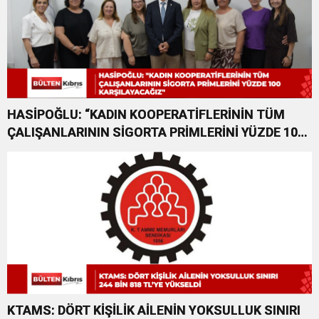
HASİPOĞLU: “KADIN KOOPERATİFLERİNİN TÜM
ÇALIŞANLARININ SİGORTA PRİMLERİNİ YÜZDE 100
KARŞILAYACAĞIZ”
KTAMS: DÖRT KİŞİLİK AİLENİN YOKSULLUK SINIRI