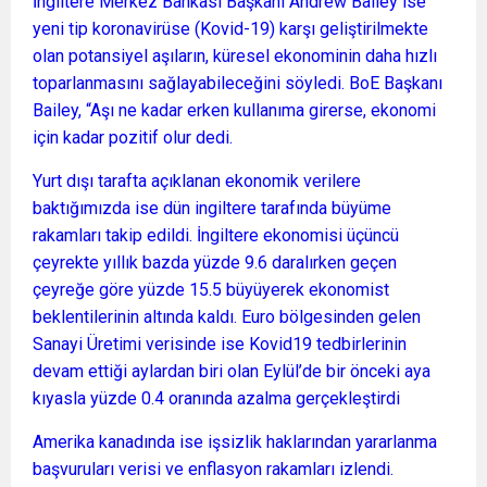
İngiltere Merkez Bankası Başkanı Andrew Bailey ise
yeni tip koronavirüse (Kovid-19) karşı geliştirilmekte
olan potansiyel aşıların, küresel ekonominin daha hızlı
toparlanmasını sağlayabileceğini söyledi. BoE Başkanı
Bailey, “Aşı ne kadar erken kullanıma girerse, ekonomi
için kadar pozitif olur dedi.
Yurt dışı tarafta açıklanan ekonomik verilere
baktığımızda ise dün ingiltere tarafında büyüme
rakamları takip edildi. İngiltere ekonomisi üçüncü
çeyrekte yıllık bazda yüzde 9.6 daralırken geçen
çeyreğe göre yüzde 15.5 büyüyerek ekonomist
beklentilerinin altında kaldı. Euro bölgesinden gelen
Sanayi Üretimi verisinde ise Kovid19 tedbirlerinin
devam ettiği aylardan biri olan Eylül’de bir önceki aya
kıyasla yüzde 0.4 oranında azalma gerçekleştirdi
Amerika kanadında ise işsizlik haklarından yararlanma
başvuruları verisi ve enflasyon rakamları izlendi.