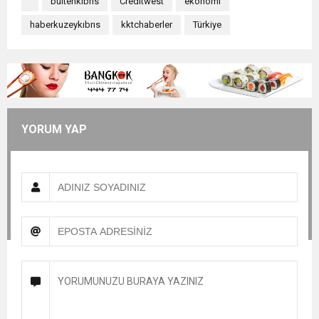
bültenkibris
Creditwest
ekonomi
haberkuzeykıbrıs
kktchaberler
Türkiye
YORUM YAP