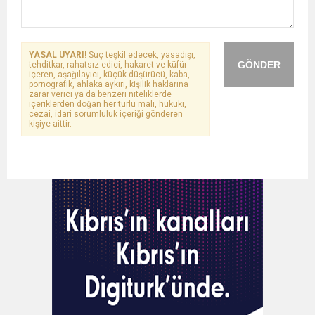
YASAL UYARI!
Suç teşkil edecek, yasadışı,
GÖNDER
tehditkar, rahatsız edici, hakaret ve küfür
içeren, aşağılayıcı, küçük düşürücü, kaba,
pornografik, ahlaka aykırı, kişilik haklarına
zarar verici ya da benzeri niteliklerde
içeriklerden doğan her türlü mali, hukuki,
cezai, idari sorumluluk içeriği gönderen
kişiye aittir.