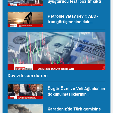
uyuşturucu testi pozitif çıktı
Petrolde yatay seyir: ABD-
İran görüşmesine dair
beklentiler takip ediliyor
Dövizde son durum
Özgür Özel ve Veli Ağbaba’nın
dokunulmazlıklarının
kaldırılması talep edildi
Karadeniz’de Türk gemisine