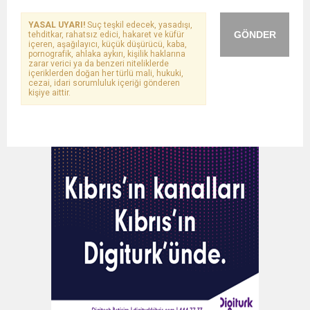
YASAL UYARI!
Suç teşkil edecek, yasadışı,
GÖNDER
tehditkar, rahatsız edici, hakaret ve küfür
içeren, aşağılayıcı, küçük düşürücü, kaba,
pornografik, ahlaka aykırı, kişilik haklarına
zarar verici ya da benzeri niteliklerde
içeriklerden doğan her türlü mali, hukuki,
cezai, idari sorumluluk içeriği gönderen
kişiye aittir.