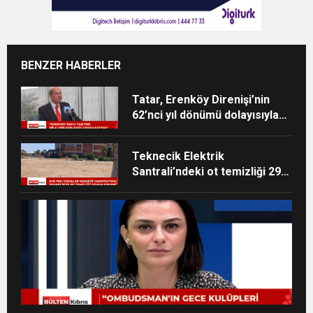
BENZER HABERLER
Tatar, Erenköy Direnişi’nin
62’nci yıl dönümü dolayısıyla
mesaj yayımladı
Teknecik Elektrik
Santrali’ndeki ot temizliği 29
Temmuz’dan beri devam
ediyor