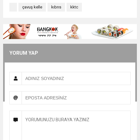
çavuş kelle
kıbrıs
kktc
YORUM YAP