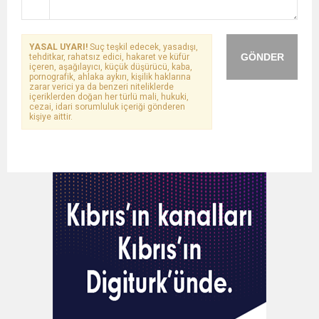
YASAL UYARI!
Suç teşkil edecek, yasadışı,
GÖNDER
tehditkar, rahatsız edici, hakaret ve küfür
içeren, aşağılayıcı, küçük düşürücü, kaba,
pornografik, ahlaka aykırı, kişilik haklarına
zarar verici ya da benzeri niteliklerde
içeriklerden doğan her türlü mali, hukuki,
cezai, idari sorumluluk içeriği gönderen
kişiye aittir.