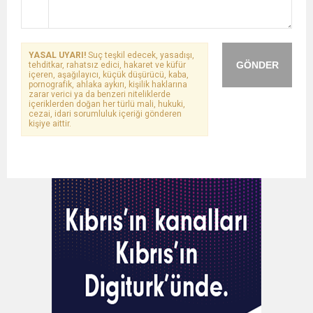
YASAL UYARI!
Suç teşkil edecek, yasadışı,
GÖNDER
tehditkar, rahatsız edici, hakaret ve küfür
içeren, aşağılayıcı, küçük düşürücü, kaba,
pornografik, ahlaka aykırı, kişilik haklarına
zarar verici ya da benzeri niteliklerde
içeriklerden doğan her türlü mali, hukuki,
cezai, idari sorumluluk içeriği gönderen
kişiye aittir.