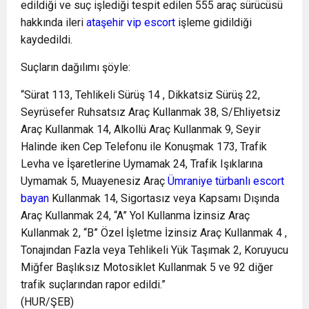
edildiği ve suç işlediği tespit edilen 555 araç sürücüsü
hakkında ileri
ataşehir vip escort
işleme gidildiği
kaydedildi.
Suçların dağılımı şöyle:
“Sürat 113, Tehlikeli Sürüş 14 , Dikkatsiz Sürüş 22,
Seyrüsefer Ruhsatsız Araç Kullanmak 38, S/Ehliyetsiz
Araç Kullanmak 14, Alkollü Araç Kullanmak 9, Seyir
Halinde iken Cep Telefonu ile Konuşmak 173, Trafik
Levha ve İşaretlerine Uymamak 24, Trafik Işıklarına
Uymamak 5, Muayenesiz Araç
Ümraniye türbanlı escort
bayan
Kullanmak 14, Sigortasız veya Kapsamı Dışında
Araç Kullanmak 24, “A” Yol Kullanma İzinsiz Araç
Kullanmak 2, “B” Özel İşletme İzinsiz Araç Kullanmak 4 ,
Tonajından Fazla veya Tehlikeli Yük Taşımak 2, Koruyucu
Miğfer Başlıksız Motosiklet Kullanmak 5 ve 92 diğer
trafik suçlarından rapor edildi.”
(HUR/ŞEB)