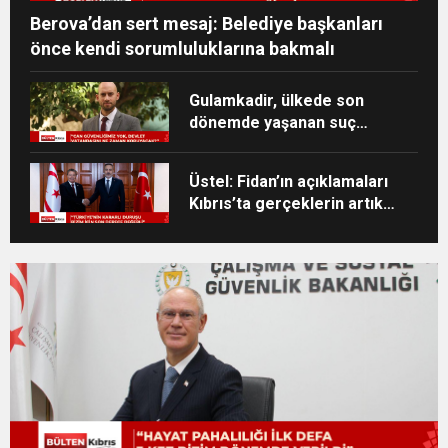
Berova’dan sert mesaj: Belediye başkanları
önce kendi sorumluluklarına bakmalı
Gulamkadir, ülkede son
dönemde yaşanan suç
olaylarına ilişkin sert
eleştirilerde bulundu
Üstel: Fidan’ın açıklamaları
Kıbrıs’ta gerçeklerin artık
görmezden gelinemeyeceğini
ortaya koydu