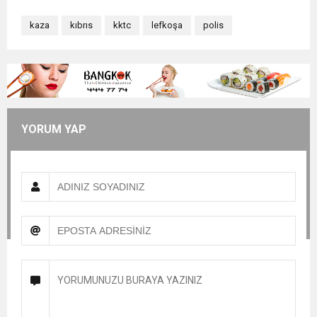
kaza
kıbrıs
kktc
lefkoşa
polis
YORUM YAP