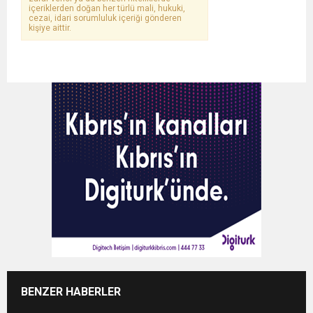
içeriklerden doğan her türlü mali, hukuki,
cezai, idari sorumluluk içeriği gönderen
kişiye aittir.
BENZER HABERLER