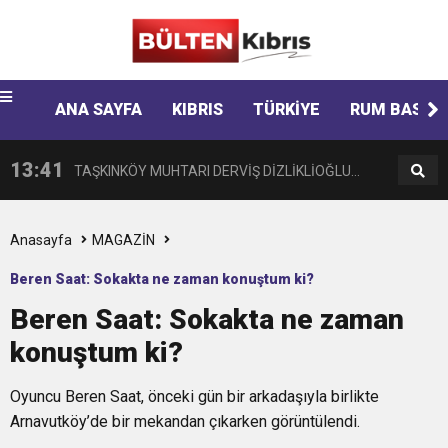
Ankara
escort
13:44
14 YAŞINDAKİ ÇOCUĞA YÖNELİK HAMİTKÖY
fenalaşarak hastaneye kaldırıldı
12:48
ANA SAYFA
KIBRIS
TÜRKİYE
RUM BASINI
BAŞKAN BENGİHAN HASTANEYE KALDIRILDI!
BARAJINDA TEC*V*Z İDDİASI
13:41
TAŞKINKÖY MUHTARI DERVİŞ DİZLİKLİOĞLU
12:58
HASİPOĞLU: YASA GÜCÜ KARARNAME İLE
KALP KRİZİ GEÇİRDİ
Anasayfa
MAGAZİN
Beren Saat: Sokakta ne zaman konuştum ki?
12:48
“ORTAK TAVRIMIZI SAAT 15.30’DA
KALMAYACAK MECLİSTEN GEÇECEK
Beren Saat: Sokakta ne zaman
konuştum ki?
12:35
“GÜVENİ DARMADAĞIN EDEN BİR
AÇIKLAYACAĞIZ”
Oyuncu Beren Saat, önceki gün bir arkadaşıyla birlikte
9:30
SON DAKİKA
KARARNAME”
Arnavutköy’de bir mekandan çıkarken görüntülendi.