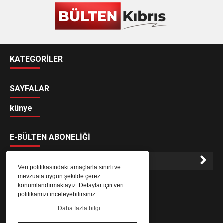
KATEGORİLER
SAYFALAR
künye
E-BÜLTEN ABONELİĞİ
Veri politikasındaki amaçlarla sınırlı ve
mevzuata uygun şekilde çerez
E-Bülten aboneliği ile haberlere daha hızlı erişin.
konumlandırmaktayız. Detaylar için veri
politikamızı inceleyebilirsiniz.
Daha fazla bilgi