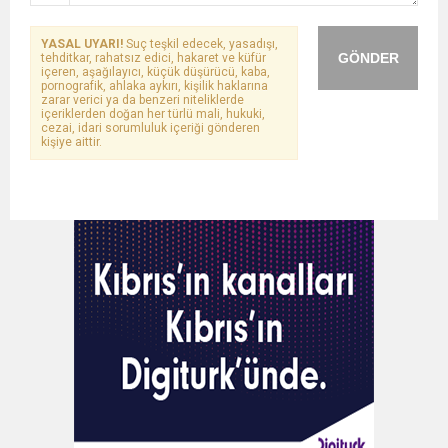
YASAL UYARI!
Suç teşkil edecek, yasadışı,
GÖNDER
tehditkar, rahatsız edici, hakaret ve küfür
içeren, aşağılayıcı, küçük düşürücü, kaba,
pornografik, ahlaka aykırı, kişilik haklarına
zarar verici ya da benzeri niteliklerde
içeriklerden doğan her türlü mali, hukuki,
cezai, idari sorumluluk içeriği gönderen
kişiye aittir.