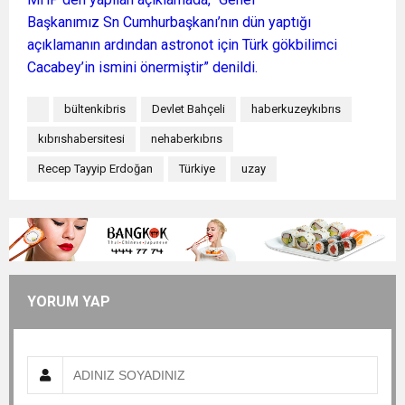
Başkanımız Sn Cumhurbaşkanı’nın dün yaptığı
açıklamanın ardından astronot için Türk gökbilimci
Cacabey’in ismini önermiştir” denildi.
bültenkibris
Devlet Bahçeli
haberkuzeykıbrıs
kıbrıshabersitesi
nehaberkıbrıs
Recep Tayyip Erdoğan
Türkiye
uzay
YORUM YAP