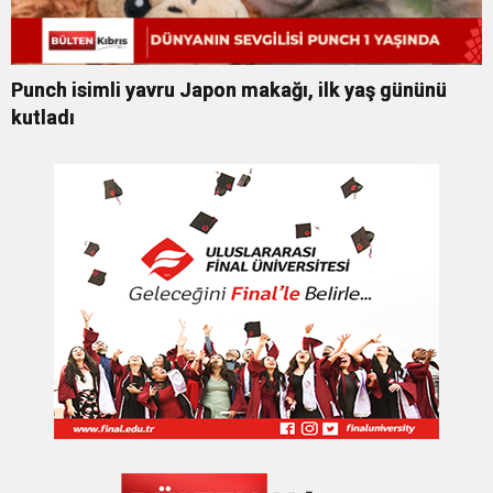
Punch isimli yavru Japon makağı, ilk yaş gününü
kutladı