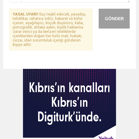
YASAL UYARI!
Suç teşkil edecek, yasadışı,
GÖNDER
tehditkar, rahatsız edici, hakaret ve küfür
içeren, aşağılayıcı, küçük düşürücü, kaba,
pornografik, ahlaka aykırı, kişilik haklarına
zarar verici ya da benzeri niteliklerde
içeriklerden doğan her türlü mali, hukuki,
cezai, idari sorumluluk içeriği gönderen
kişiye aittir.