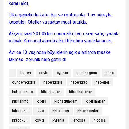
kararı aldı.
Ülke genelinde kafe, bar ve restoranlar 1 ay süreyle
kapatıldı. Oteller yasaktan muaf tutuldu.
Akşam saat 20.00’den sonra alkol ve esrar satışı yasak
olacak. Kamusal alanda alkol tüketimi yasaklanacak.
Ayrıca 13 yaşından büyüklerin açık alanlarda maske
takması zorunlu hale getirildi.
bulten
covid
cyprus
gazimagusa
girne
gündemkıbrıs
haberkıbrıs
haberkktc
haberler
haberlerkktc
kibrisbulten
kibrishaberler
kibriskktc
kıbrıs
kıbrısgündem
kıbrıshaber
kıbrısokul
kktc
kktchaber
kktchaberler
kktcokul
kovid
kyrenia
lefkoşa
nicosia