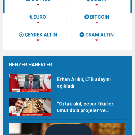
EURO
BITCOIN
ÇEYREK ALTIN
GRAM ALTIN
BENZER HABERLER
Erhan Arıklı, LTB adayını
açıkladı
“Ortak akıl, cesur fikirler,
umut dolu projeler ve
heyecan dolu bir ekip”