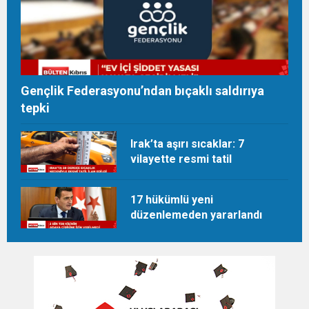
Gençlik Federasyonu’ndan bıçaklı saldırıya
tepki
Irak’ta aşırı sıcaklar: 7
vilayette resmi tatil
17 hükümlü yeni
düzenlemeden yararlandı