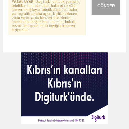
YASAL UYARI!
Suç teşkil edecek, yasadışı,
GÖNDER
tehditkar, rahatsız edici, hakaret ve küfür
içeren, aşağılayıcı, küçük düşürücü, kaba,
pornografik, ahlaka aykırı, kişilik haklarına
zarar verici ya da benzeri niteliklerde
içeriklerden doğan her türlü mali, hukuki,
cezai, idari sorumluluk içeriği gönderen
kişiye aittir.