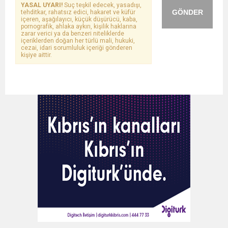
YASAL UYARI!
Suç teşkil edecek, yasadışı,
GÖNDER
tehditkar, rahatsız edici, hakaret ve küfür
içeren, aşağılayıcı, küçük düşürücü, kaba,
pornografik, ahlaka aykırı, kişilik haklarına
zarar verici ya da benzeri niteliklerde
içeriklerden doğan her türlü mali, hukuki,
cezai, idari sorumluluk içeriği gönderen
kişiye aittir.