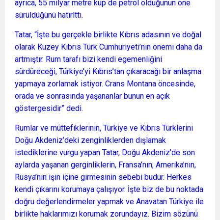
ayrıca, 55 milyar metre küp de petrol olduğunun öne
sürüldüğünü hatırlttı.
Tatar, “İşte bu gerçekle birlikte Kıbrıs adasının ve doğal
olarak Kuzey Kıbrıs Türk Cumhuriyeti’nin önemi daha da
artmıştır. Rum tarafı bizi kendi egemenliğini
sürdüreceği, Türkiye’yi Kıbrıs’tan çıkaracağı bir anlaşma
yapmaya zorlamak istiyor. Crans Montana öncesinde,
orada ve sonrasında yaşananlar bunun en açık
göstergesidir” dedi.
Rumlar ve müttefiklerinin, Türkiye ve Kıbrıs Türklerini
Doğu Akdeniz’deki zenginliklerden dışlamak
istediklerine vurgu yapan Tatar, Doğu Akdeniz’de son
aylarda yaşanan gerginliklerin, Fransa’nın, Amerika’nın,
Rusya’nın işin içine girmesinin sebebi budur. Herkes
kendi çıkarını korumaya çalışıyor. İşte biz de bu noktada
doğru değerlendirmeler yapmak ve Anavatan Türkiye ile
birlikte haklarımızı korumak zorundayız. Bizim sözünü