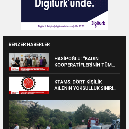
BENZER HABERLER
HASİPOĞLU: “KADIN
KOOPERATİFLERİNİN TÜM
ÇALIŞANLARININ SİGORTA
PRİMLERİNİ YÜZDE 100
KTAMS: DÖRT KİŞİLİK
KARŞILAYACAĞIZ”
AİLENİN YOKSULLUK SINIRI
244 BİN 818 TL’YE YÜKSELDİ