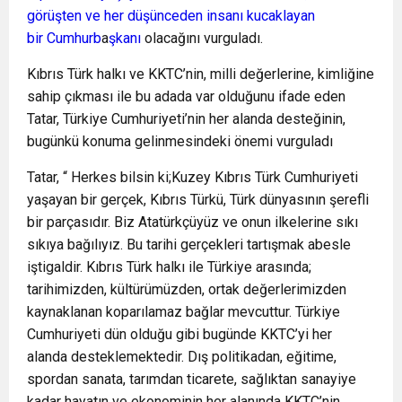
görüşten ve her düşünceden insanı kucaklayan
bir
Cumhurb
a
şkanı
olacağını vurguladı.
Kıbrıs Türk halkı ve KKTC’nin, milli değerlerine, kimliğine
sahip çıkması ile bu adada var olduğunu ifade eden
Tatar, Türkiye Cumhuriyeti’nin her alanda desteğinin,
bugünkü konuma gelinmesindeki önemi vurguladı
Tatar, “ Herkes bilsin ki;Kuzey Kıbrıs Türk Cumhuriyeti
yaşayan bir gerçek, Kıbrıs Türkü, Türk dünyasının şerefli
bir parçasıdır. Biz Atatürkçüyüz ve onun ilkelerine sıkı
sıkıya bağılıyız. Bu tarihi gerçekleri tartışmak abesle
iştigaldir. Kıbrıs Türk halkı ile Türkiye arasında;
tarihimizden, kültürümüzden, ortak değerlerimizden
kaynaklanan koparılamaz bağlar mevcuttur. Türkiye
Cumhuriyeti dün olduğu gibi bugünde KKTC’yi her
alanda desteklemektedir. Dış politikadan, eğitime,
spordan sanata, tarımdan ticarete, sağlıktan sanayiye
kadar hayatın ve ekonominin her alanında KKTC’nin