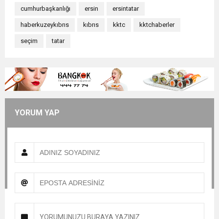
cumhurbaşkanlığı
ersin
ersintatar
haberkuzeykıbrıs
kıbrıs
kktc
kktchaberler
seçim
tatar
YORUM YAP