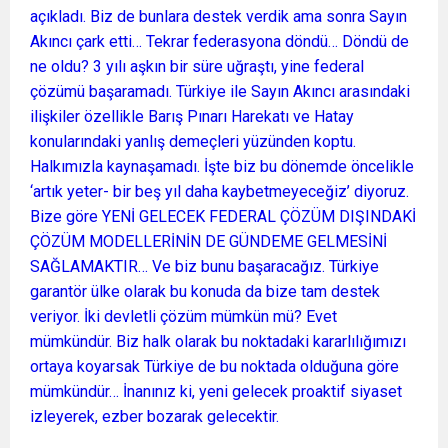
açıkladı. Biz de bunlara destek verdik ama sonra Sayın
Akıncı çark etti… Tekrar federasyona döndü… Döndü de
ne oldu? 3 yılı aşkın bir süre uğraştı, yine federal
çözümü başaramadı. Türkiye ile Sayın Akıncı arasındaki
ilişkiler özellikle Barış Pınarı Harekatı ve Hatay
konularındaki yanlış demeçleri yüzünden koptu.
Halkımızla kaynaşamadı. İşte biz bu dönemde öncelikle
‘artık yeter- bir beş yıl daha kaybetmeyeceğiz’ diyoruz.
Bize göre YENİ GELECEK FEDERAL ÇÖZÜM DIŞINDAKİ
ÇÖZÜM MODELLERİNİN DE GÜNDEME GELMESİNİ
SAĞLAMAKTIR… Ve biz bunu başaracağız. Türkiye
garantör ülke olarak bu konuda da bize tam destek
veriyor. İki devletli çözüm mümkün mü? Evet
mümkündür. Biz halk olarak bu noktadaki kararlılığımızı
ortaya koyarsak Türkiye de bu noktada olduğuna göre
mümkündür… İnanınız ki, yeni gelecek proaktif siyaset
izleyerek, ezber bozarak gelecektir.