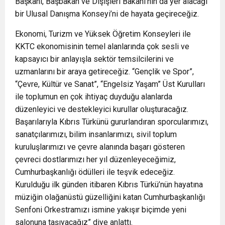
Başkanı, Başbakan ve Dışişleri Bakanı’nın da yer alacağı
bir Ulusal Danışma Konseyi’ni de hayata geçireceğiz.
Ekonomi, Turizm ve Yüksek Öğretim Konseyleri ile
KKTC ekonomisinin temel alanlarında çok sesli ve
kapsayıcı bir anlayışla sektör temsilcilerini ve
uzmanlarını bir araya getireceğiz. “Gençlik ve Spor”,
“Çevre, Kültür ve Sanat”, “Engelsiz Yaşam” Üst Kurulları
ile toplumun en çok ihtiyaç duyduğu alanlarda
düzenleyici ve destekleyici kurullar oluşturacağız.
Başarılarıyla Kıbrıs Türkünü gururlandıran sporcularımızı,
sanatçılarımızı, bilim insanlarımızı, sivil toplum
kuruluşlarımızı ve çevre alanında başarı gösteren
çevreci dostlarımızı her yıl düzenleyeceğimiz,
Cumhurbaşkanlığı ödülleri ile teşvik edeceğiz.
Kurulduğu ilk günden itibaren Kıbrıs Türkü’nün hayatına
müziğin olağanüstü güzelliğini katan Cumhurbaşkanlığı
Senfoni Orkestramızı ismine yakışır biçimde yeni
salonuna taşıyacağız” diye anlattı.