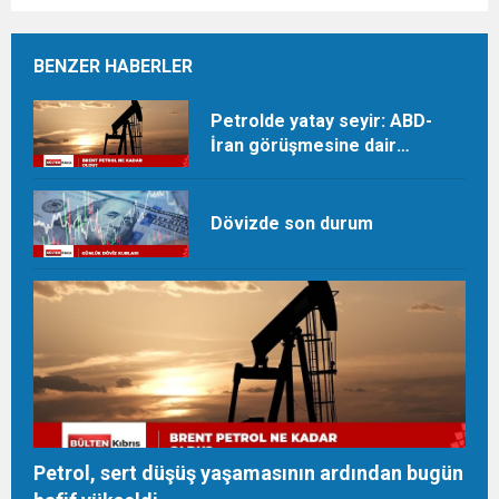
BENZER HABERLER
Petrolde yatay seyir: ABD-
İran görüşmesine dair
beklentiler takip ediliyor
Dövizde son durum
Petrol, sert düşüş yaşamasının ardından bugün