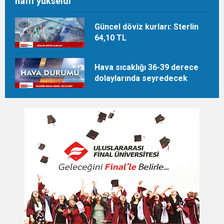
hafif yükseldi
Güncel döviz kurları: Sterlin
64,10 TL
Hava sıcaklığı 36-39 derece
dolaylarında seyredecek