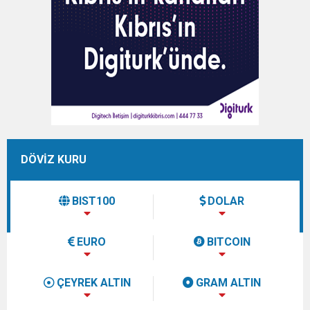
DÖVİZ KURU
BIST100
DOLAR
EURO
BITCOIN
ÇEYREK ALTIN
GRAM ALTIN